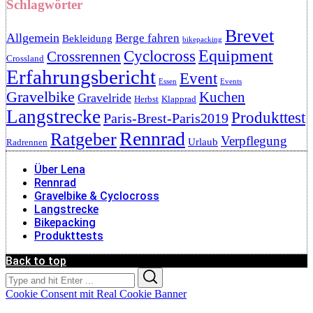
Schlagwörter
Brevet
Allgemein
Berge fahren
Bekleidung
bikepacking
Cyclocross
Equipment
Crossrennen
Crossland
Erfahrungsbericht
Event
Essen
Events
Gravelbike
Kuchen
Gravelride
Herbst
Klapprad
Langstrecke
Produkttest
Paris-Brest-Paris2019
Rennrad
Ratgeber
Verpflegung
Urlaub
Radrennen
Über Lena
Rennrad
Gravelbike & Cyclocross
Langstrecke
Bikepacking
Produkttests
Back to top
Search
Search
for:
Cookie Consent mit Real Cookie Banner