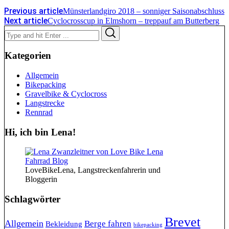
Previous article
Münsterlandgiro 2018 – sonniger Saisonabschluss
Next article
Cyclocrosscup in Elmshorn – treppauf am Butterberg
Search
Search
for:
Kategorien
Allgemein
Bikepacking
Gravelbike & Cyclocross
Langstrecke
Rennrad
Hi, ich bin Lena!
LoveBikeLena, Langstreckenfahrerin und
Bloggerin
Schlagwörter
Brevet
Allgemein
Berge fahren
Bekleidung
bikepacking