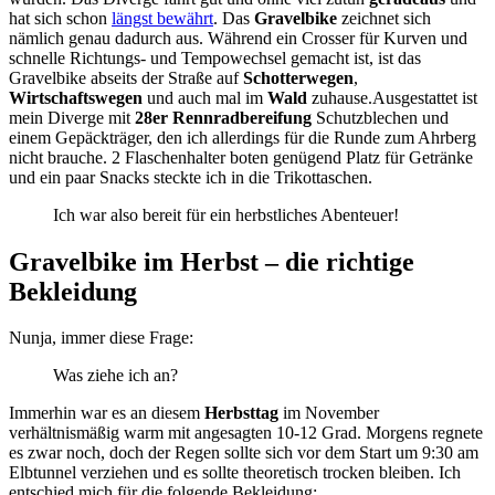
hat sich schon
längst bewährt
. Das
Gravelbike
zeichnet sich
nämlich genau dadurch aus. Während ein Crosser für Kurven und
schnelle Richtungs- und Tempowechsel gemacht ist, ist das
Gravelbike abseits der Straße auf
Schotterwegen
,
Wirtschaftswegen
und auch mal im
Wald
zuhause.Ausgestattet ist
mein Diverge mit
28er Rennradbereifung
Schutzblechen und
einem Gepäckträger, den ich allerdings für die Runde zum Ahrberg
nicht brauche. 2 Flaschenhalter boten genügend Platz für Getränke
und ein paar Snacks steckte ich in die Trikottaschen.
Ich war also bereit für ein herbstliches Abenteuer!
Gravelbike im Herbst – die richtige
Bekleidung
Nunja, immer diese Frage:
Was ziehe ich an?
Immerhin war es an diesem
Herbsttag
im November
verhältnismäßig warm mit angesagten 10-12 Grad. Morgens regnete
es zwar noch, doch der Regen sollte sich vor dem Start um 9:30 am
Elbtunnel verziehen und es sollte theoretisch trocken bleiben. Ich
entschied mich für die folgende Bekleidung: