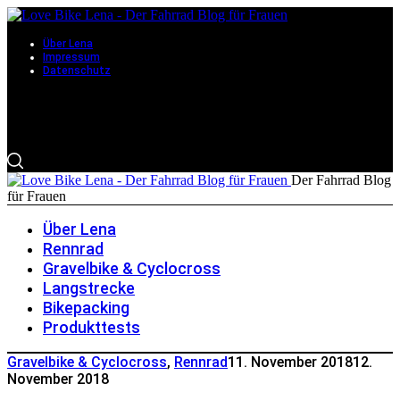
Über Lena
Impressum
Datenschutz
Der Fahrrad Blog
für Frauen
Über Lena
Rennrad
Gravelbike & Cyclocross
Langstrecke
Bikepacking
Produkttests
Gravelbike & Cyclocross
,
Rennrad
11. November 2018
12.
November 2018