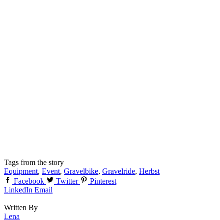
Tags from the story
Equipment
,
Event
,
Gravelbike
,
Gravelride
,
Herbst
Facebook
Twitter
Pinterest
LinkedIn
Email
Written By
Lena