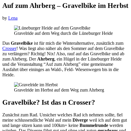
Auf zum Ahrberg – Gravelbike im Herbst
by
Lena
Gravelride auf dem Weg durch die Lüneburger Heide
Das
Gravelbike
ist für mich die Winteralternative, zusätzlich zum
Crosser
! Was liegt also näher als den Sommer auf dem Gravelbike
zu verlängern? Richtig! Nix! Also, rauf auf das Gravelbike und ab
zum Ahrberg. Der
Ahrberg
, ein Hügel in der Lüneburger Heide
und die Veranstaltung “Auf zum Ahrberg” eine gemeinsame
Ausfahrt über eininges an Wald-, Feld- Wiesenwegen bis in die
Heide.
Gravelride im Herbst auf dem Weg zum Ahrberg
Gravelbike? Ist das n Crosser?
Zunächst zum Rad. Unsicher welches Rad ich nehmen sollte, fiel
meine schlussendliche Wahl auf mein
Diverge
weil ich auf dem gut
und lange sitzen kann und 100km+ keine
Bummelrunde
werden
würden. Das Diverge fährt gut und ohne viel zutun
geradeaus
und