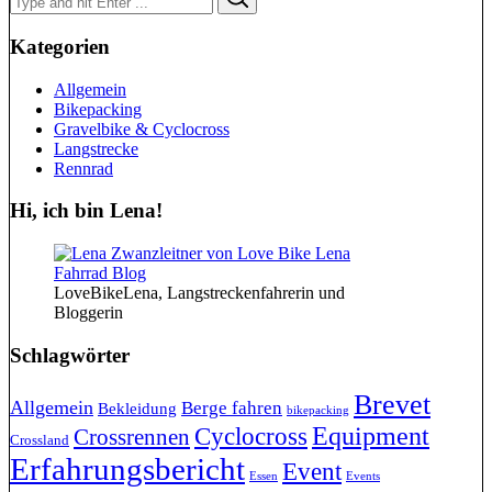
for:
Kategorien
Allgemein
Bikepacking
Gravelbike & Cyclocross
Langstrecke
Rennrad
Hi, ich bin Lena!
LoveBikeLena, Langstreckenfahrerin und
Bloggerin
Schlagwörter
Brevet
Allgemein
Berge fahren
Bekleidung
bikepacking
Cyclocross
Equipment
Crossrennen
Crossland
Erfahrungsbericht
Event
Essen
Events