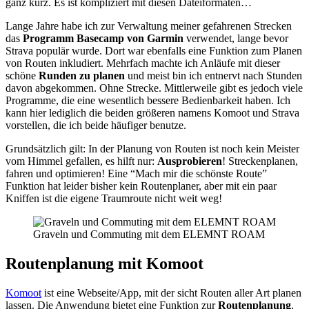
ganz kurz. Es ist kompliziert mit diesen Dateiformaten…
Lange Jahre habe ich zur Verwaltung meiner gefahrenen Strecken
das
Programm Basecamp von Garmin
verwendet, lange bevor
Strava populär wurde. Dort war ebenfalls eine Funktion zum Planen
von Routen inkludiert. Mehrfach machte ich Anläufe mit dieser
schöne
Runden zu planen
und meist bin ich entnervt nach Stunden
davon abgekommen. Ohne Strecke. Mittlerweile gibt es jedoch viele
Programme, die eine wesentlich bessere Bedienbarkeit haben. Ich
kann hier lediglich die beiden größeren namens Komoot und Strava
vorstellen, die ich beide häufiger benutze.
Grundsätzlich gilt: In der Planung von Routen ist noch kein Meister
vom Himmel gefallen, es hilft nur:
Ausprobieren
! Streckenplanen,
fahren und optimieren! Eine “Mach mir die schönste Route”
Funktion hat leider bisher kein Routenplaner, aber mit ein paar
Kniffen ist die eigene Traumroute nicht weit weg!
Graveln und Commuting mit dem ELEMNT ROAM
Routenplanung mit Komoot
Komoot
ist eine Webseite/App, mit der sicht Routen aller Art planen
lassen. Die Anwendung bietet eine Funktion zur
Routenplanung
,