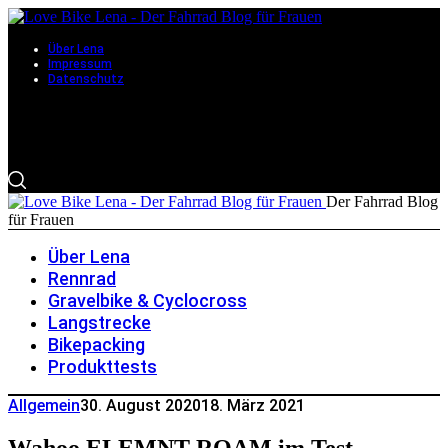
Über Lena
Impressum
Datenschutz
Der Fahrrad Blog
für Frauen
Über Lena
Rennrad
Gravelbike & Cyclocross
Langstrecke
Bikepacking
Produkttests
Allgemein
30. August 2020
18. März 2021
Wahoo ELEMNT ROAM im Test –