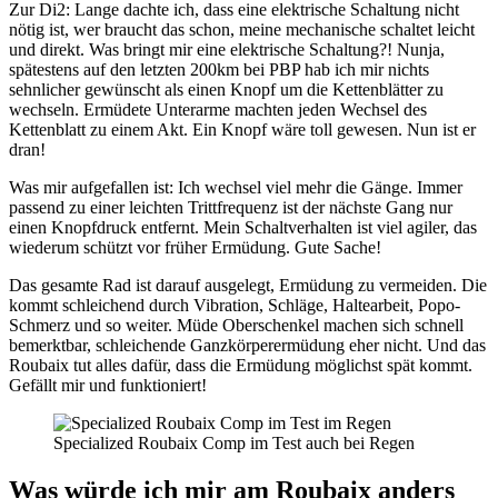
Zur Di2: Lange dachte ich, dass eine elektrische Schaltung nicht
nötig ist, wer braucht das schon, meine mechanische schaltet leicht
und direkt. Was bringt mir eine elektrische Schaltung?! Nunja,
spätestens auf den letzten 200km bei PBP hab ich mir nichts
sehnlicher gewünscht als einen Knopf um die Kettenblätter zu
wechseln. Ermüdete Unterarme machten jeden Wechsel des
Kettenblatt zu einem Akt. Ein Knopf wäre toll gewesen. Nun ist er
dran!
Was mir aufgefallen ist: Ich wechsel viel mehr die Gänge. Immer
passend zu einer leichten Trittfrequenz ist der nächste Gang nur
einen Knopfdruck entfernt. Mein Schaltverhalten ist viel agiler, das
wiederum schützt vor früher Ermüdung. Gute Sache!
Das gesamte Rad ist darauf ausgelegt, Ermüdung zu vermeiden. Die
kommt schleichend durch Vibration, Schläge, Haltearbeit, Popo-
Schmerz und so weiter. Müde Oberschenkel machen sich schnell
bemerktbar, schleichende Ganzkörperermüdung eher nicht. Und das
Roubaix tut alles dafür, dass die Ermüdung möglichst spät kommt.
Gefällt mir und funktioniert!
Specialized Roubaix Comp im Test auch bei Regen
Was würde ich mir am Roubaix anders