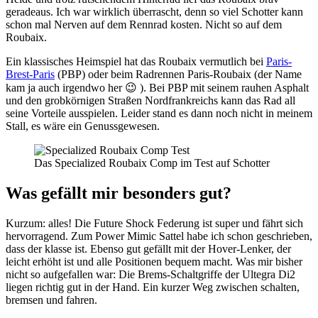
geradeaus. Ich war wirklich überrascht, denn so viel Schotter kann
schon mal Nerven auf dem Rennrad kosten. Nicht so auf dem
Roubaix.
Ein klassisches Heimspiel hat das Roubaix vermutlich bei
Paris-
Brest-Paris
(PBP) oder beim Radrennen Paris-Roubaix (der Name
kam ja auch irgendwo her 😉 ). Bei PBP mit seinem rauhen Asphalt
und den grobkörnigen Straßen Nordfrankreichs kann das Rad all
seine Vorteile ausspielen. Leider stand es dann noch nicht in meinem
Stall, es wäre ein Genussgewesen.
Das Specialized Roubaix Comp im Test auf Schotter
Was gefällt mir besonders gut?
Kurzum: alles! Die Future Shock Federung ist super und fährt sich
hervorragend. Zum Power Mimic Sattel habe ich schon geschrieben,
dass der klasse ist. Ebenso gut gefällt mit der Hover-Lenker, der
leicht erhöht ist und alle Positionen bequem macht. Was mir bisher
nicht so aufgefallen war: Die Brems-Schaltgriffe der Ultegra Di2
liegen richtig gut in der Hand. Ein kurzer Weg zwischen schalten,
bremsen und fahren.