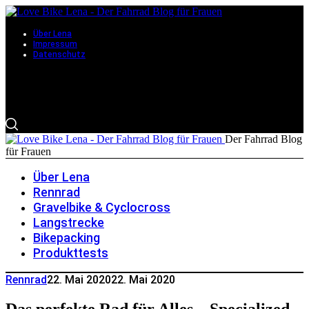
Über Lena
Impressum
Datenschutz
Der Fahrrad Blog
für Frauen
Über Lena
Rennrad
Gravelbike & Cyclocross
Langstrecke
Bikepacking
Produkttests
Rennrad
22. Mai 2020
22. Mai 2020
Das perfekte Rad für Alles – Specialized