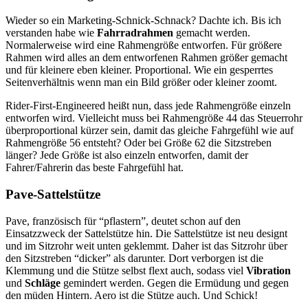
Wieder so ein Marketing-Schnick-Schnack? Dachte ich. Bis ich
verstanden habe wie
Fahrradrahmen
gemacht werden.
Normalerweise wird eine Rahmengröße entworfen. Für größere
Rahmen wird alles an dem entworfenen Rahmen größer gemacht
und für kleinere eben kleiner. Proportional. Wie ein gesperrtes
Seitenverhältnis wenn man ein Bild größer oder kleiner zoomt.
Rider-First-Engineered heißt nun, dass jede Rahmengröße einzeln
entworfen wird. Vielleicht muss bei Rahmengröße 44 das Steuerrohr
überproportional kürzer sein, damit das gleiche Fahrgefühl wie auf
Rahmengröße 56 entsteht? Oder bei Größe 62 die Sitzstreben
länger? Jede Größe ist also einzeln entworfen, damit der
Fahrer/Fahrerin das beste Fahrgefühl hat.
Pave-Sattelstütze
Pave, französisch für “pflastern”, deutet schon auf den
Einsatzzweck der Sattelstütze hin. Die Sattelstütze ist neu designt
und im Sitzrohr weit unten geklemmt. Daher ist das Sitzrohr über
den Sitzstreben “dicker” als darunter. Dort verborgen ist die
Klemmung und die Stütze selbst flext auch, sodass viel
Vibration
und
Schläge
gemindert werden. Gegen die Ermüdung und gegen
den müden Hintern. Aero ist die Stütze auch. Und Schick!