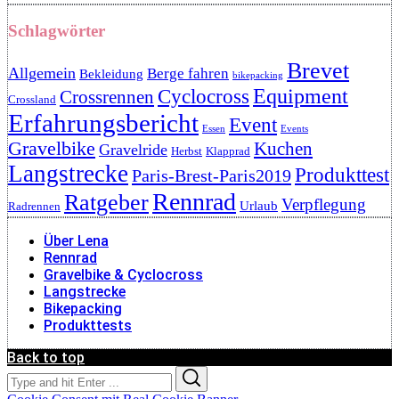
Schlagwörter
Brevet
Allgemein
Berge fahren
Bekleidung
bikepacking
Cyclocross
Equipment
Crossrennen
Crossland
Erfahrungsbericht
Event
Essen
Events
Gravelbike
Kuchen
Gravelride
Herbst
Klapprad
Langstrecke
Produkttest
Paris-Brest-Paris2019
Rennrad
Ratgeber
Verpflegung
Urlaub
Radrennen
Über Lena
Rennrad
Gravelbike & Cyclocross
Langstrecke
Bikepacking
Produkttests
Back to top
Search
Search
for: