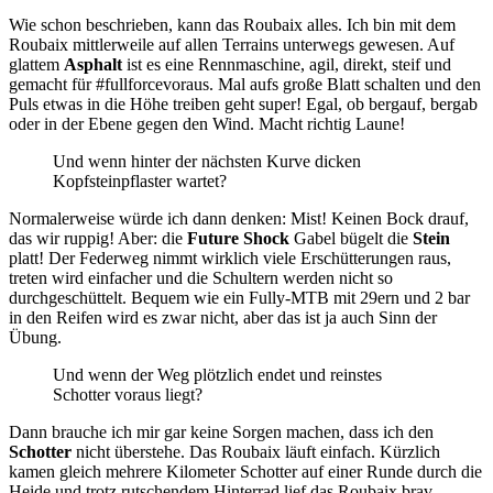
Wie schon beschrieben, kann das Roubaix alles. Ich bin mit dem
Roubaix mittlerweile auf allen Terrains unterwegs gewesen. Auf
glattem
Asphalt
ist es eine Rennmaschine, agil, direkt, steif und
gemacht für #fullforcevoraus. Mal aufs große Blatt schalten und den
Puls etwas in die Höhe treiben geht super! Egal, ob bergauf, bergab
oder in der Ebene gegen den Wind. Macht richtig Laune!
Und wenn hinter der nächsten Kurve dicken
Kopfsteinpflaster wartet?
Normalerweise würde ich dann denken: Mist! Keinen Bock drauf,
das wir ruppig! Aber: die
Future Shock
Gabel bügelt die
Stein
platt! Der Federweg nimmt wirklich viele Erschütterungen raus,
treten wird einfacher und die Schultern werden nicht so
durchgeschüttelt. Bequem wie ein Fully-MTB mit 29ern und 2 bar
in den Reifen wird es zwar nicht, aber das ist ja auch Sinn der
Übung.
Und wenn der Weg plötzlich endet und reinstes
Schotter voraus liegt?
Dann brauche ich mir gar keine Sorgen machen, dass ich den
Schotter
nicht überstehe. Das Roubaix läuft einfach. Kürzlich
kamen gleich mehrere Kilometer Schotter auf einer Runde durch die
Heide und trotz rutschendem Hinterrad lief das Roubaix brav